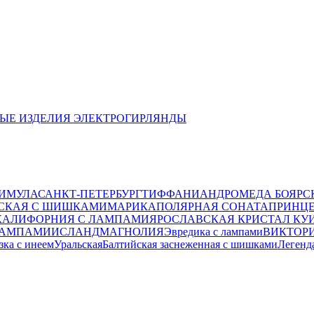
ЫЕ ИЗДЕЛИЯ
ЭЛЕКТРОГИРЛЯНДЫ
ИМУЛА
САНКТ-ПЕТЕРБУРГ
ТИФФАНИ
АНДРОМЕДА
БОЯРС
СКАЯ С ШИШКАМИ
МАРИКА
ПОЛЯРНАЯ
СОНАТА
ПРИНЦЕ
КАЛИФОРНИЯ С ЛАМПАМИ
ЯРОСЛАВСКАЯ
КРИСТАЛ КУ
ЛАМПАМИ
ИСЛАНД
МАГНОЛИЯ
Эвредика с лампами
ВИКТОР
зка с инеем
Уральская
Балтийская заснеженная с шишками
Легенд