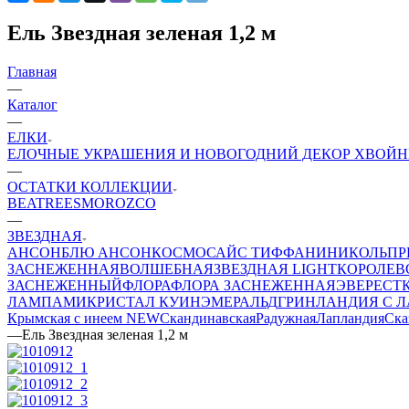
Ель Звездная зеленая 1,2 м
Главная
—
Каталог
—
ЕЛКИ
ЕЛОЧНЫЕ УКРАШЕНИЯ И НОВОГОДНИЙ ДЕКОР
ХВОЙН
—
ОСТАТКИ КОЛЛЕКЦИИ
BEATREES
MOROZCO
—
ЗВЕЗДНАЯ
АНСОН
БЛЮ АНСОН
КОСМОС
АЙС ТИФФАНИ
НИКОЛЬ
ПР
ЗАСНЕЖЕННАЯ
ВОЛШЕБНАЯ
ЗВЕЗДНАЯ LIGHT
КОРОЛЕВ
ЗАСНЕЖЕННЫЙ
ФЛОРА
ФЛОРА ЗАСНЕЖЕННАЯ
ЭВЕРЕСТ
ЛАМПАМИ
КРИСТАЛ КУИН
ЭМЕРАЛЬД
ГРИНЛАНДИЯ С 
Крымская с инеем NEW
Скандинавская
Радужная
Лапландия
Ска
—
Ель Звездная зеленая 1,2 м