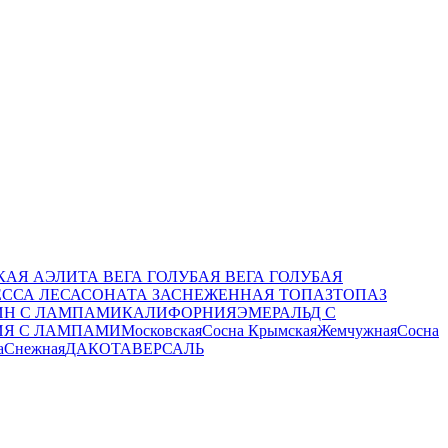
КАЯ
АЭЛИТА
ВЕГА ГОЛУБАЯ
ВЕГА ГОЛУБАЯ
ССА ЛЕСА
СОНАТА ЗАСНЕЖЕННАЯ
ТОПАЗ
ТОПАЗ
ИН С ЛАМПАМИ
КАЛИФОРНИЯ
ЭМЕРАЛЬД С
ИЯ С ЛАМПАМИ
Московская
Сосна Крымская
Жемчужная
Сосна
а
Снежная
ДАКОТА
ВЕРСАЛЬ