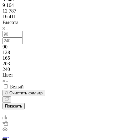
9 164
12 787
16 411
Высота
90
128
165
203
240
Цвет
Белый
Очистить фильтр
Показать