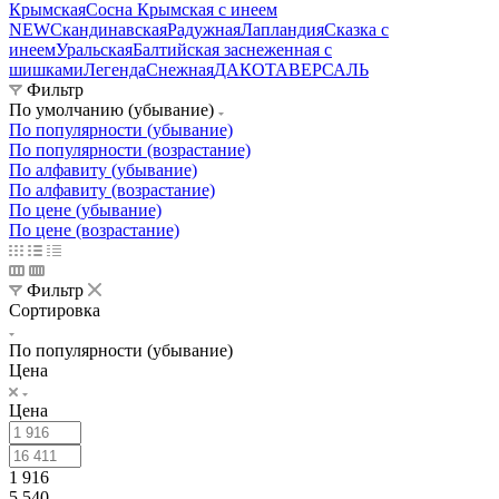
Крымская
Сосна Крымская с инеем
NEW
Скандинавская
Радужная
Лапландия
Сказка с
инеем
Уральская
Балтийская заснеженная с
шишками
Легенда
Снежная
ДАКОТА
ВЕРСАЛЬ
Фильтр
По умолчанию (убывание)
По популярности (убывание)
По популярности (возрастание)
По алфавиту (убывание)
По алфавиту (возрастание)
По цене (убывание)
По цене (возрастание)
Фильтр
Сортировка
По популярности (убывание)
Цена
Цена
1 916
5 540