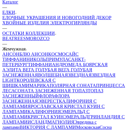
Каталог
—
ЕЛКИ
ЕЛОЧНЫЕ УКРАШЕНИЯ И НОВОГОДНИЙ ДЕКОР
ХВОЙНЫЕ ИЗДЕЛИЯ
ЭЛЕКТРОГИРЛЯНДЫ
—
ОСТАТКИ КОЛЛЕКЦИИ
BEATREES
MOROZCO
—
Жемчужная
АНСОН
БЛЮ АНСОН
КОСМОС
АЙС
ТИФФАНИ
НИКОЛЬ
ПРИМУЛА
САНКТ-
ПЕТЕРБУРГ
ТИФФАНИ
АНДРОМЕДА
БОЯРСКАЯ
АЭЛИТА
ВЕГА ГОЛУБАЯ
ВЕГА ГОЛУБАЯ
ЗАСНЕЖЕННАЯ
ВОЛШЕБНАЯ
ЗВЕЗДНАЯ
ЗВЕЗДНАЯ
LIGHT
КОРОЛЕВСКАЯ С
ШИШКАМИ
МАРИКА
ПОЛЯРНАЯ
СОНАТА
ПРИНЦЕССА
ЛЕСА
СОНАТА ЗАСНЕЖЕННАЯ
ТОПАЗ
ТОПАЗ
ЗАСНЕЖЕННЫЙ
ФЛОРА
ФЛОРА
ЗАСНЕЖЕННАЯ
ЭВЕРЕСТ
КАЛИФОРНИЯ С
ЛАМПАМИ
ЯРОСЛАВСКАЯ
КРИСТАЛ КУИН С
ЛАМПАМИ
КАЛИФОРНИЯ
ЭМЕРАЛЬД С
ЛАМПАМИ
КРИСТАЛ КУИН
ЭМЕРАЛЬД
ГРИНЛАНДИЯ С
ЛАМПАМИ
ИСЛАНД
МАГНОЛИЯ
Эвредика с
лампами
ВИКТОРИЯ С ЛАМПАМИ
Московская
Сосна