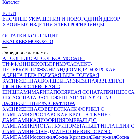
Каталог
—
ЕЛКИ
ЕЛОЧНЫЕ УКРАШЕНИЯ И НОВОГОДНИЙ ДЕКОР
ХВОЙНЫЕ ИЗДЕЛИЯ
ЭЛЕКТРОГИРЛЯНДЫ
—
ОСТАТКИ КОЛЛЕКЦИИ
BEATREES
MOROZCO
—
Эвредика с лампами
АНСОН
БЛЮ АНСОН
КОСМОС
АЙС
ТИФФАНИ
НИКОЛЬ
ПРИМУЛА
САНКТ-
ПЕТЕРБУРГ
ТИФФАНИ
АНДРОМЕДА
БОЯРСКАЯ
АЭЛИТА
ВЕГА ГОЛУБАЯ
ВЕГА ГОЛУБАЯ
ЗАСНЕЖЕННАЯ
ВОЛШЕБНАЯ
ЗВЕЗДНАЯ
ЗВЕЗДНАЯ
LIGHT
КОРОЛЕВСКАЯ С
ШИШКАМИ
МАРИКА
ПОЛЯРНАЯ
СОНАТА
ПРИНЦЕССА
ЛЕСА
СОНАТА ЗАСНЕЖЕННАЯ
ТОПАЗ
ТОПАЗ
ЗАСНЕЖЕННЫЙ
ФЛОРА
ФЛОРА
ЗАСНЕЖЕННАЯ
ЭВЕРЕСТ
КАЛИФОРНИЯ С
ЛАМПАМИ
ЯРОСЛАВСКАЯ
КРИСТАЛ КУИН С
ЛАМПАМИ
КАЛИФОРНИЯ
ЭМЕРАЛЬД С
ЛАМПАМИ
КРИСТАЛ КУИН
ЭМЕРАЛЬД
ГРИНЛАНДИЯ С
ЛАМПАМИ
ИСЛАНД
МАГНОЛИЯ
ВИКТОРИЯ С
ЛАМПАМИ
Московская
Сосна Крымская
Жемчужная
Сосна