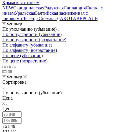
Крымская с инеем
NEW
Скандинавская
Радужная
Лапландия
Сказка с
инеем
Уральская
Балтийская заснеженная с
шишками
Легенда
Снежная
ДАКОТА
ВЕРСАЛЬ
Фильтр
По умолчанию (убывание)
По популярности (убывание)
По популярности (возрастание)
По алфавиту (убывание)
По алфавиту (возрастание)
По цене (убывание)
По цене (возрастание)
Фильтр
Сортировка
По популярности (убывание)
Цена
Цена
76 849
104 111