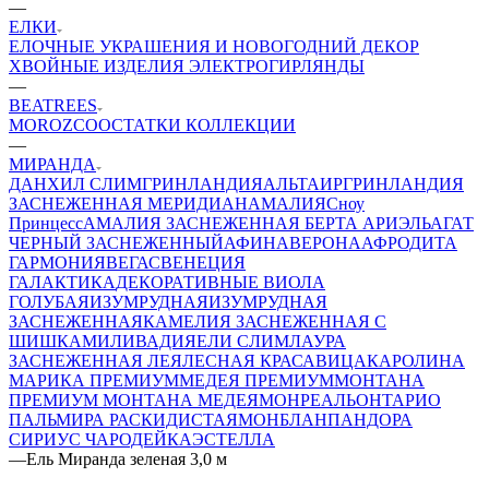
—
ЕЛКИ
ЕЛОЧНЫЕ УКРАШЕНИЯ И НОВОГОДНИЙ ДЕКОР
ХВОЙНЫЕ ИЗДЕЛИЯ
ЭЛЕКТРОГИРЛЯНДЫ
—
BEATREES
MOROZCO
ОСТАТКИ КОЛЛЕКЦИИ
—
МИРАНДА
ДАНХИЛ СЛИМ
ГРИНЛАНДИЯ
АЛЬТАИР
ГРИНЛАНДИЯ
ЗАСНЕЖЕННАЯ
МЕРИДИАН
АМАЛИЯ
Сноу
Принцесс
АМАЛИЯ ЗАСНЕЖЕННАЯ
БЕРТА
АРИЭЛЬ
АГАТ
ЧЕРНЫЙ ЗАСНЕЖЕННЫЙ
АФИНА
ВЕРОНА
АФРОДИТА
ГАРМОНИЯ
ВЕГАС
ВЕНЕЦИЯ
ГАЛАКТИКА
ДЕКОРАТИВНЫЕ
ВИОЛА
ГОЛУБАЯ
ИЗУМРУДНАЯ
ИЗУМРУДНАЯ
ЗАСНЕЖЕННАЯ
КАМЕЛИЯ ЗАСНЕЖЕННАЯ С
ШИШКАМИ
ЛИВАДИЯ
ЕЛИ СЛИМ
ЛАУРА
ЗАСНЕЖЕННАЯ
ЛЕЯ
ЛЕСНАЯ КРАСАВИЦА
КАРОЛИНА
МАРИКА ПРЕМИУМ
МЕДЕЯ ПРЕМИУМ
МОНТАНА
ПРЕМИУМ
МОНТАНА
МЕДЕЯ
МОНРЕАЛЬ
ОНТАРИО
ПАЛЬМИРА РАСКИДИСТАЯ
МОНБЛАН
ПАНДОРА
СИРИУС
ЧАРОДЕЙКА
ЭСТЕЛЛА
—
Ель Миранда зеленая 3,0 м