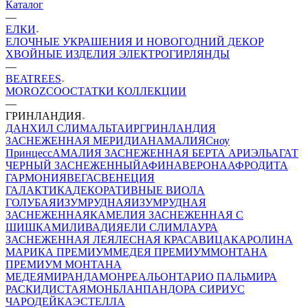
Каталог
—
ЕЛКИ
ЕЛОЧНЫЕ УКРАШЕНИЯ И НОВОГОДНИЙ ДЕКОР
ХВОЙНЫЕ ИЗДЕЛИЯ
ЭЛЕКТРОГИРЛЯНДЫ
—
BEATREES
MOROZCO
ОСТАТКИ КОЛЛЕКЦИИ
—
ГРИНЛАНДИЯ
ДАНХИЛ СЛИМ
АЛЬТАИР
ГРИНЛАНДИЯ
ЗАСНЕЖЕННАЯ
МЕРИДИАН
АМАЛИЯ
Сноу
Принцесс
АМАЛИЯ ЗАСНЕЖЕННАЯ
БЕРТА
АРИЭЛЬ
АГАТ
ЧЕРНЫЙ ЗАСНЕЖЕННЫЙ
АФИНА
ВЕРОНА
АФРОДИТА
ГАРМОНИЯ
ВЕГАС
ВЕНЕЦИЯ
ГАЛАКТИКА
ДЕКОРАТИВНЫЕ
ВИОЛА
ГОЛУБАЯ
ИЗУМРУДНАЯ
ИЗУМРУДНАЯ
ЗАСНЕЖЕННАЯ
КАМЕЛИЯ ЗАСНЕЖЕННАЯ С
ШИШКАМИ
ЛИВАДИЯ
ЕЛИ СЛИМ
ЛАУРА
ЗАСНЕЖЕННАЯ
ЛЕЯ
ЛЕСНАЯ КРАСАВИЦА
КАРОЛИНА
МАРИКА ПРЕМИУМ
МЕДЕЯ ПРЕМИУМ
МОНТАНА
ПРЕМИУМ
МОНТАНА
МЕДЕЯ
МИРАНДА
МОНРЕАЛЬ
ОНТАРИО
ПАЛЬМИРА
РАСКИДИСТАЯ
МОНБЛАН
ПАНДОРА
СИРИУС
ЧАРОДЕЙКА
ЭСТЕЛЛА