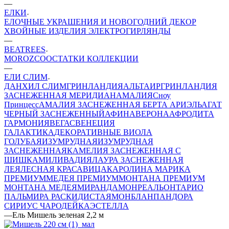
—
ЕЛКИ
ЕЛОЧНЫЕ УКРАШЕНИЯ И НОВОГОДНИЙ ДЕКОР
ХВОЙНЫЕ ИЗДЕЛИЯ
ЭЛЕКТРОГИРЛЯНДЫ
—
BEATREES
MOROZCO
ОСТАТКИ КОЛЛЕКЦИИ
—
ЕЛИ СЛИМ
ДАНХИЛ СЛИМ
ГРИНЛАНДИЯ
АЛЬТАИР
ГРИНЛАНДИЯ
ЗАСНЕЖЕННАЯ
МЕРИДИАН
АМАЛИЯ
Сноу
Принцесс
АМАЛИЯ ЗАСНЕЖЕННАЯ
БЕРТА
АРИЭЛЬ
АГАТ
ЧЕРНЫЙ ЗАСНЕЖЕННЫЙ
АФИНА
ВЕРОНА
АФРОДИТА
ГАРМОНИЯ
ВЕГАС
ВЕНЕЦИЯ
ГАЛАКТИКА
ДЕКОРАТИВНЫЕ
ВИОЛА
ГОЛУБАЯ
ИЗУМРУДНАЯ
ИЗУМРУДНАЯ
ЗАСНЕЖЕННАЯ
КАМЕЛИЯ ЗАСНЕЖЕННАЯ С
ШИШКАМИ
ЛИВАДИЯ
ЛАУРА ЗАСНЕЖЕННАЯ
ЛЕЯ
ЛЕСНАЯ КРАСАВИЦА
КАРОЛИНА
МАРИКА
ПРЕМИУМ
МЕДЕЯ ПРЕМИУМ
МОНТАНА ПРЕМИУМ
МОНТАНА
МЕДЕЯ
МИРАНДА
МОНРЕАЛЬ
ОНТАРИО
ПАЛЬМИРА РАСКИДИСТАЯ
МОНБЛАН
ПАНДОРА
СИРИУС
ЧАРОДЕЙКА
ЭСТЕЛЛА
—
Ель Мишель зеленая 2,2 м