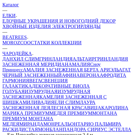
Каталог
—
ЕЛКИ
ЕЛОЧНЫЕ УКРАШЕНИЯ И НОВОГОДНИЙ ДЕКОР
ХВОЙНЫЕ ИЗДЕЛИЯ
ЭЛЕКТРОГИРЛЯНДЫ
—
BEATREES
MOROZCO
ОСТАТКИ КОЛЛЕКЦИИ
—
ЧАРОДЕЙКА
ДАНХИЛ СЛИМ
ГРИНЛАНДИЯ
АЛЬТАИР
ГРИНЛАНДИЯ
ЗАСНЕЖЕННАЯ
МЕРИДИАН
АМАЛИЯ
Сноу
Принцесс
АМАЛИЯ ЗАСНЕЖЕННАЯ
БЕРТА
АРИЭЛЬ
АГАТ
ЧЕРНЫЙ ЗАСНЕЖЕННЫЙ
АФИНА
ВЕРОНА
АФРОДИТА
ГАРМОНИЯ
ВЕГАС
ВЕНЕЦИЯ
ГАЛАКТИКА
ДЕКОРАТИВНЫЕ
ВИОЛА
ГОЛУБАЯ
ИЗУМРУДНАЯ
ИЗУМРУДНАЯ
ЗАСНЕЖЕННАЯ
КАМЕЛИЯ ЗАСНЕЖЕННАЯ С
ШИШКАМИ
ЛИВАДИЯ
ЕЛИ СЛИМ
ЛАУРА
ЗАСНЕЖЕННАЯ
ЛЕЯ
ЛЕСНАЯ КРАСАВИЦА
КАРОЛИНА
МАРИКА ПРЕМИУМ
МЕДЕЯ ПРЕМИУМ
МОНТАНА
ПРЕМИУМ
МОНТАНА
МЕДЕЯ
МИРАНДА
МОНРЕАЛЬ
ОНТАРИО
ПАЛЬМИРА
РАСКИДИСТАЯ
МОНБЛАН
ПАНДОРА
СИРИУС
ЭСТЕЛЛА
—
Ель Чародейка зеленая заснеженная 2,4 м