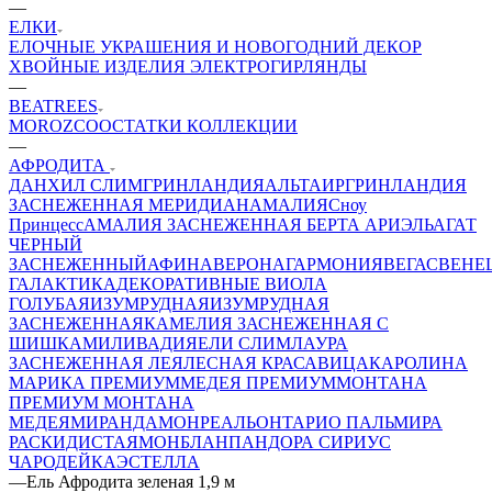
—
ЕЛКИ
ЕЛОЧНЫЕ УКРАШЕНИЯ И НОВОГОДНИЙ ДЕКОР
ХВОЙНЫЕ ИЗДЕЛИЯ
ЭЛЕКТРОГИРЛЯНДЫ
—
BEATREES
MOROZCO
ОСТАТКИ КОЛЛЕКЦИИ
—
АФРОДИТА
ДАНХИЛ СЛИМ
ГРИНЛАНДИЯ
АЛЬТАИР
ГРИНЛАНДИЯ
ЗАСНЕЖЕННАЯ
МЕРИДИАН
АМАЛИЯ
Сноу
Принцесс
АМАЛИЯ ЗАСНЕЖЕННАЯ
БЕРТА
АРИЭЛЬ
АГАТ
ЧЕРНЫЙ
ЗАСНЕЖЕННЫЙ
АФИНА
ВЕРОНА
ГАРМОНИЯ
ВЕГАС
ВЕНЕ
ГАЛАКТИКА
ДЕКОРАТИВНЫЕ
ВИОЛА
ГОЛУБАЯ
ИЗУМРУДНАЯ
ИЗУМРУДНАЯ
ЗАСНЕЖЕННАЯ
КАМЕЛИЯ ЗАСНЕЖЕННАЯ С
ШИШКАМИ
ЛИВАДИЯ
ЕЛИ СЛИМ
ЛАУРА
ЗАСНЕЖЕННАЯ
ЛЕЯ
ЛЕСНАЯ КРАСАВИЦА
КАРОЛИНА
МАРИКА ПРЕМИУМ
МЕДЕЯ ПРЕМИУМ
МОНТАНА
ПРЕМИУМ
МОНТАНА
МЕДЕЯ
МИРАНДА
МОНРЕАЛЬ
ОНТАРИО
ПАЛЬМИРА
РАСКИДИСТАЯ
МОНБЛАН
ПАНДОРА
СИРИУС
ЧАРОДЕЙКА
ЭСТЕЛЛА
—
Ель Афродита зеленая 1,9 м