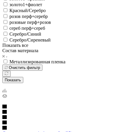
золото1+фиолет
Красный/Серебро
розов перф+серебр
розовые перф+розов
сереб перф+сереб
Серебро/Синий
Серебро/Сиреневый
Показать все
Состав материала
Металлизированная пленка
Очистить фильтр
Показать