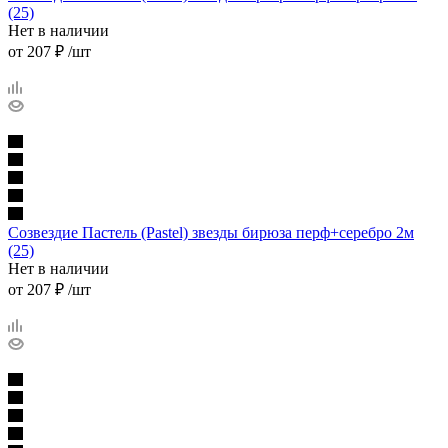
(25)
Нет в наличии
от
207 ₽
/шт
Созвездие Пастель (Pastel) звезды бирюза перф+серебро 2м
(25)
Нет в наличии
от
207 ₽
/шт