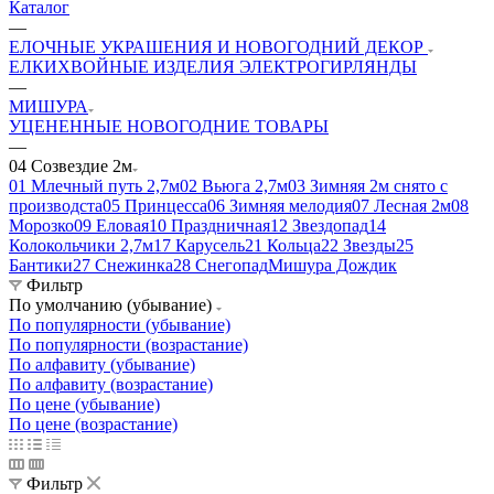
Каталог
—
ЕЛОЧНЫЕ УКРАШЕНИЯ И НОВОГОДНИЙ ДЕКОР
ЕЛКИ
ХВОЙНЫЕ ИЗДЕЛИЯ
ЭЛЕКТРОГИРЛЯНДЫ
—
МИШУРА
УЦЕНЕННЫЕ НОВОГОДНИЕ ТОВАРЫ
—
04 Созвездие 2м
01 Млечный путь 2,7м
02 Вьюга 2,7м
03 Зимняя 2м снято с
производста
05 Принцесса
06 Зимняя мелодия
07 Лесная 2м
08
Морозко
09 Еловая
10 Праздничная
12 Звездопад
14
Колокольчики 2,7м
17 Карусель
21 Кольца
22 Звезды
25
Бантики
27 Снежинка
28 Снегопад
Мишура Дождик
Фильтр
По умолчанию (убывание)
По популярности (убывание)
По популярности (возрастание)
По алфавиту (убывание)
По алфавиту (возрастание)
По цене (убывание)
По цене (возрастание)
Фильтр