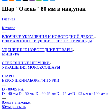
Шар "Олень" 80 мм в инд.упак
Главная
—
Каталог
—
ЕЛОЧНЫЕ УКРАШЕНИЯ И НОВОГОДНИЙ ДЕКОР
ЕЛКИ
ХВОЙНЫЕ ИЗДЕЛИЯ
ЭЛЕКТРОГИРЛЯНДЫ
—
УЦЕНЕННЫЕ НОВОГОДНИЕ ТОВАРЫ
МИШУРА
—
СТЕКЛЯННЫЕ ИГРУШКИ
УКРАШЕНИЯ MOROZCO
ШАРЫ
—
ШАРЫ
ВЕРХУШКИ
НАБОРЫ
ФИГУРКИ
—
D - 80-85 мм
D - 40 мм
D - 50 мм
D - 60-65 мм
D - 75 мм
D - 95 мм
от 100 мм в
—
85мм в упаковке
80мм россыпь