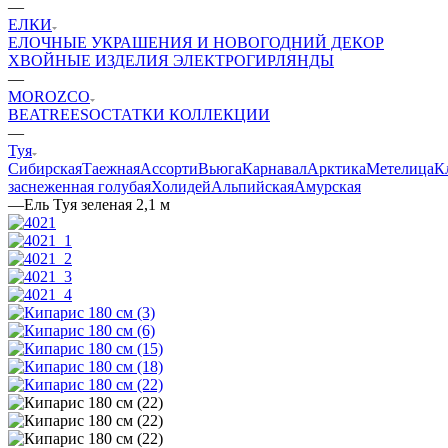
—
ЕЛКИ
ЕЛОЧНЫЕ УКРАШЕНИЯ И НОВОГОДНИЙ ДЕКОР
ХВОЙНЫЕ ИЗДЕЛИЯ
ЭЛЕКТРОГИРЛЯНДЫ
—
MOROZCO
BEATREES
ОСТАТКИ КОЛЛЕКЦИИ
—
Туя
Сибирская
Таежная
Ассорти
Вьюга
Карнавал
Арктика
Метелица
К
заснеженная голубая
Холидей
Альпийская
Амурская
—
Ель Туя зеленая 2,1 м