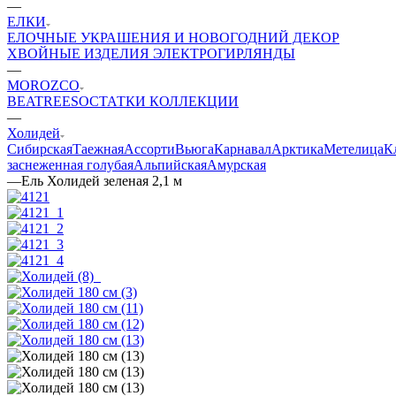
—
ЕЛКИ
ЕЛОЧНЫЕ УКРАШЕНИЯ И НОВОГОДНИЙ ДЕКОР
ХВОЙНЫЕ ИЗДЕЛИЯ
ЭЛЕКТРОГИРЛЯНДЫ
—
MOROZCO
BEATREES
ОСТАТКИ КОЛЛЕКЦИИ
—
Холидей
Сибирская
Таежная
Ассорти
Вьюга
Карнавал
Арктика
Метелица
К
заснеженная голубая
Альпийская
Амурская
—
Ель Холидей зеленая 2,1 м