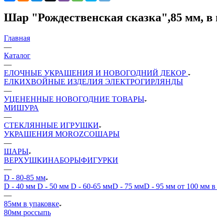
Шар "Рождественская сказка",85 мм, в 
Главная
—
Каталог
—
ЕЛОЧНЫЕ УКРАШЕНИЯ И НОВОГОДНИЙ ДЕКОР
ЕЛКИ
ХВОЙНЫЕ ИЗДЕЛИЯ
ЭЛЕКТРОГИРЛЯНДЫ
—
УЦЕНЕННЫЕ НОВОГОДНИЕ ТОВАРЫ
МИШУРА
—
СТЕКЛЯННЫЕ ИГРУШКИ
УКРАШЕНИЯ MOROZCO
ШАРЫ
—
ШАРЫ
ВЕРХУШКИ
НАБОРЫ
ФИГУРКИ
—
D - 80-85 мм
D - 40 мм
D - 50 мм
D - 60-65 мм
D - 75 мм
D - 95 мм
от 100 мм в
—
85мм в упаковке
80мм россыпь