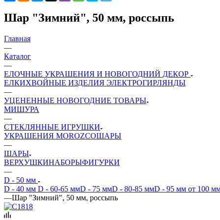
Шар "Зимний", 50 мм, россыпь
Главная
—
Каталог
—
ЕЛОЧНЫЕ УКРАШЕНИЯ И НОВОГОДНИЙ ДЕКОР
ЕЛКИ
ХВОЙНЫЕ ИЗДЕЛИЯ
ЭЛЕКТРОГИРЛЯНДЫ
—
УЦЕНЕННЫЕ НОВОГОДНИЕ ТОВАРЫ
МИШУРА
—
СТЕКЛЯННЫЕ ИГРУШКИ
УКРАШЕНИЯ MOROZCO
ШАРЫ
—
ШАРЫ
ВЕРХУШКИ
НАБОРЫ
ФИГУРКИ
—
D - 50 мм
D - 40 мм
D - 60-65 мм
D - 75 мм
D - 80-85 мм
D - 95 мм
от 100 м
—
Шар "Зимний", 50 мм, россыпь