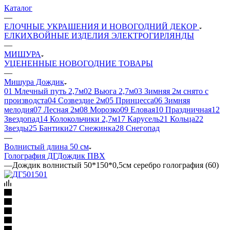
Каталог
—
ЕЛОЧНЫЕ УКРАШЕНИЯ И НОВОГОДНИЙ ДЕКОР
ЕЛКИ
ХВОЙНЫЕ ИЗДЕЛИЯ
ЭЛЕКТРОГИРЛЯНДЫ
—
МИШУРА
УЦЕНЕННЫЕ НОВОГОДНИЕ ТОВАРЫ
—
Мишура Дождик
01 Млечный путь 2,7м
02 Вьюга 2,7м
03 Зимняя 2м снято с
производста
04 Созвездие 2м
05 Принцесса
06 Зимняя
мелодия
07 Лесная 2м
08 Морозко
09 Еловая
10 Праздничная
12
Звездопад
14 Колокольчики 2,7м
17 Карусель
21 Кольца
22
Звезды
25 Бантики
27 Снежинка
28 Снегопад
—
Волнистый длина 50 см
Голография ДГ
Дождик ПВХ
—
Дождик волнистый 50*150*0,5см серебро голография (60)