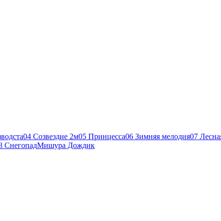
зводста
04 Созвездие 2м
05 Принцесса
06 Зимняя мелодия
07 Лесна
8 Снегопад
Мишура Дождик