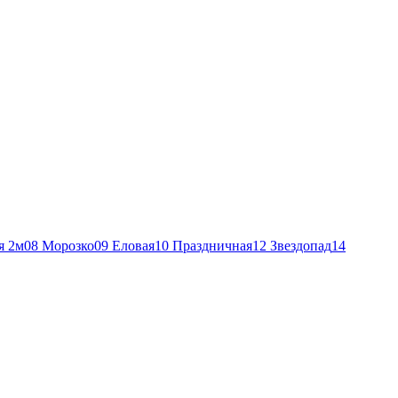
я 2м
08 Морозко
09 Еловая
10 Праздничная
12 Звездопад
14