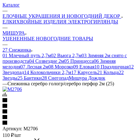
Каталог
—
ЕЛОЧНЫЕ УКРАШЕНИЯ И НОВОГОДНИЙ ДЕКОР
ЕЛКИ
ХВОЙНЫЕ ИЗДЕЛИЯ
ЭЛЕКТРОГИРЛЯНДЫ
—
МИШУРА
УЦЕНЕННЫЕ НОВОГОДНИЕ ТОВАРЫ
—
27 Снежинка
01 Млечный путь 2,7м
02 Вьюга 2,7м
03 Зимняя 2м снято с
производста
04 Созвездие 2м
05 Принцесса
06 Зимняя
мелодия
07 Лесная 2м
08 Морозко
09 Еловая
10 Праздничная
12
Звездопад
14 Колокольчики 2,7м
17 Карусель
21 Кольца
22
Звезды
25 Бантики
28 Снегопад
Мишура Дождик
—
Снежинка серебро гологр/серебро перфор 2м (25)
Артикул:
М2706
110
₽
/шт