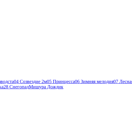
зводста
04 Созвездие 2м
05 Принцесса
06 Зимняя мелодия
07 Лесна
ка
28 Снегопад
Мишура Дождик