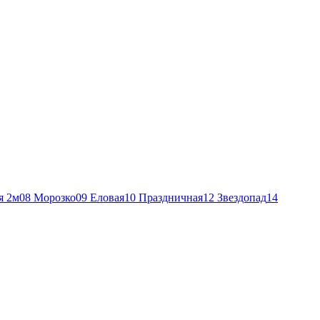
я 2м
08 Морозко
09 Еловая
10 Праздничная
12 Звездопад
14