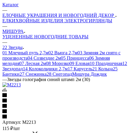
Каталог
—
ЕЛОЧНЫЕ УКРАШЕНИЯ И НОВОГОДНИЙ ДЕКОР
ЕЛКИ
ХВОЙНЫЕ ИЗДЕЛИЯ
ЭЛЕКТРОГИРЛЯНДЫ
—
МИШУРА
УЦЕНЕННЫЕ НОВОГОДНИЕ ТОВАРЫ
—
22 Звезды
01 Млечный путь 2,7м
02 Вьюга 2,7м
03 Зимняя 2м снято с
производста
04 Созвездие 2м
05 Принцесса
06 Зимняя
мелодия
07 Лесная 2м
08 Морозко
09 Еловая
10 Праздничная
12
Звездопад
14 Колокольчики 2,7м
17 Карусель
21 Кольца
25
Бантики
27 Снежинка
28 Снегопад
Мишура Дождик
—
Звезды голография синий штамп 2м (30)
Артикул:
М2213
115
₽
/шт