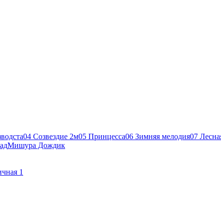
зводста
04 Созвездие 2м
05 Принцесса
06 Зимняя мелодия
07 Лесна
ад
Мишура Дождик
чная 1