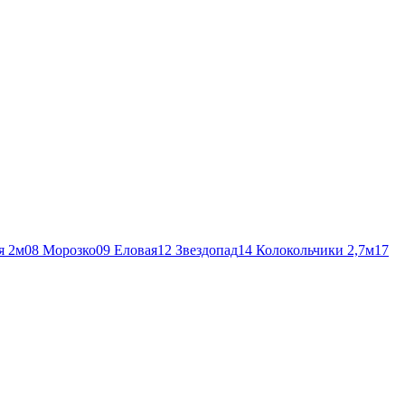
я 2м
08 Морозко
09 Еловая
12 Звездопад
14 Колокольчики 2,7м
17