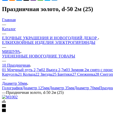
Праздничная золото, d-50 2м (25)
Главная
—
Каталог
—
ЕЛОЧНЫЕ УКРАШЕНИЯ И НОВОГОДНИЙ ДЕКОР
ЕЛКИ
ХВОЙНЫЕ ИЗДЕЛИЯ
ЭЛЕКТРОГИРЛЯНДЫ
—
МИШУРА
УЦЕНЕННЫЕ НОВОГОДНИЕ ТОВАРЫ
—
10 Праздничная
01 Млечный путь 2,7м
02 Вьюга 2,7м
03 Зимняя 2м снято с прои
Карусель
21 Кольца
22 Звезды
25 Бантики
27 Снежинка
28 Снегоп
—
Диаметр 50мм
Голография
Диаметр 125мм
Диаметр 35мм
Диаметр 70мм
Праздни
—
Праздничная золото, d-50 2м (25)