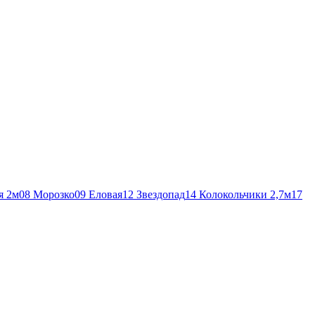
я 2м
08 Морозко
09 Еловая
12 Звездопад
14 Колокольчики 2,7м
17