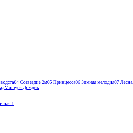
зводста
04 Созвездие 2м
05 Принцесса
06 Зимняя мелодия
07 Лесна
ад
Мишура Дождик
чная 1