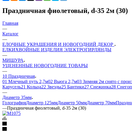
Праздничная фиолетовый, d-35 2м (30)
Главная
—
Каталог
—
ЕЛОЧНЫЕ УКРАШЕНИЯ И НОВОГОДНИЙ ДЕКОР
ЕЛКИ
ХВОЙНЫЕ ИЗДЕЛИЯ
ЭЛЕКТРОГИРЛЯНДЫ
—
МИШУРА
УЦЕНЕННЫЕ НОВОГОДНИЕ ТОВАРЫ
—
10 Праздничная
01 Млечный путь 2,7м
02 Вьюга 2,7м
03 Зимняя 2м снято с прои
Карусель
21 Кольца
22 Звезды
25 Бантики
27 Снежинка
28 Снегоп
—
Диаметр 35мм
Голография
Диаметр 125мм
Диаметр 50мм
Диаметр 70мм
Праздни
—
Праздничная фиолетовый, d-35 2м (30)