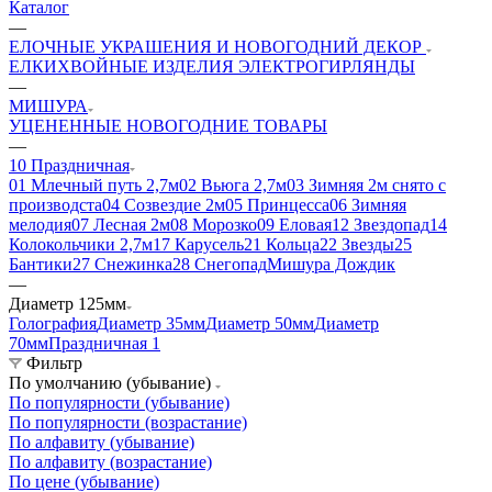
Каталог
—
ЕЛОЧНЫЕ УКРАШЕНИЯ И НОВОГОДНИЙ ДЕКОР
ЕЛКИ
ХВОЙНЫЕ ИЗДЕЛИЯ
ЭЛЕКТРОГИРЛЯНДЫ
—
МИШУРА
УЦЕНЕННЫЕ НОВОГОДНИЕ ТОВАРЫ
—
10 Праздничная
01 Млечный путь 2,7м
02 Вьюга 2,7м
03 Зимняя 2м снято с
производста
04 Созвездие 2м
05 Принцесса
06 Зимняя
мелодия
07 Лесная 2м
08 Морозко
09 Еловая
12 Звездопад
14
Колокольчики 2,7м
17 Карусель
21 Кольца
22 Звезды
25
Бантики
27 Снежинка
28 Снегопад
Мишура Дождик
—
Диаметр 125мм
Голография
Диаметр 35мм
Диаметр 50мм
Диаметр
70мм
Праздничная 1
Фильтр
По умолчанию (убывание)
По популярности (убывание)
По популярности (возрастание)
По алфавиту (убывание)
По алфавиту (возрастание)
По цене (убывание)