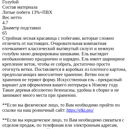
Голубой
Состав материала
Литые побеги 13%+ПВХ
Вес нетто
4.7
Диаметр подставки
65
Стройная лесная красавица с побегами, которые сложно
отличить от настоящих. Очаровательная компактная
елочкаимеет классический вытянутый силуэт и нежную
голубую хвою декорирована шишками. Ель выглядит
необыкновенно празднично и нарядно. Ель имеет шарнирное
крепление веток, чтобы ее собрать, достаточно просто
отогнуть ветки. Поставляется в коробках из плотного картона,
предполагающих многолетнее хранение. Ветви после
хранения не теряют форму. Искусственная ель - прекрасный
вариант для оформления вашего интерьера к Новому году.
Такие деревья абсолютно безопасны, удобны в сборке и не
занимают много места при хранении.
**Если вы физическое лицо, то Вам необходимо пройти по
ссылке на наш розничный сайт:
https://elki.pro/
**Если вы юридическое лицо, то Вам необходимо связаться с
отделом продаж, по телефонам или электронным адресам,