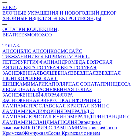
—
ЕЛКИ
ЕЛОЧНЫЕ УКРАШЕНИЯ И НОВОГОДНИЙ ДЕКОР
ХВОЙНЫЕ ИЗДЕЛИЯ
ЭЛЕКТРОГИРЛЯНДЫ
—
ОСТАТКИ КОЛЛЕКЦИИ
BEATREES
MOROZCO
—
ТОПАЗ
АНСОН
БЛЮ АНСОН
КОСМОС
АЙС
ТИФФАНИ
НИКОЛЬ
ПРИМУЛА
САНКТ-
ПЕТЕРБУРГ
ТИФФАНИ
АНДРОМЕДА
БОЯРСКАЯ
АЭЛИТА
ВЕГА ГОЛУБАЯ
ВЕГА ГОЛУБАЯ
ЗАСНЕЖЕННАЯ
ВОЛШЕБНАЯ
ЗВЕЗДНАЯ
ЗВЕЗДНАЯ
LIGHT
КОРОЛЕВСКАЯ С
ШИШКАМИ
МАРИКА
ПОЛЯРНАЯ
СОНАТА
ПРИНЦЕССА
ЛЕСА
СОНАТА ЗАСНЕЖЕННАЯ
ТОПАЗ
ЗАСНЕЖЕННЫЙ
ФЛОРА
ФЛОРА
ЗАСНЕЖЕННАЯ
ЭВЕРЕСТ
КАЛИФОРНИЯ С
ЛАМПАМИ
ЯРОСЛАВСКАЯ
КРИСТАЛ КУИН С
ЛАМПАМИ
КАЛИФОРНИЯ
ЭМЕРАЛЬД С
ЛАМПАМИ
КРИСТАЛ КУИН
ЭМЕРАЛЬД
ГРИНЛАНДИЯ С
ЛАМПАМИ
ИСЛАНД
МАГНОЛИЯ
Эвредика с
лампами
ВИКТОРИЯ С ЛАМПАМИ
Московская
Сосна
Крымская
Жемчужная
Сосна Крымская с инеем