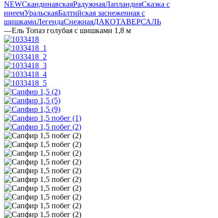
NEW
Скандинавская
Радужная
Лапландия
Сказка с
инеем
Уральская
Балтийская заснеженная с
шишками
Легенда
Снежная
ДАКОТА
ВЕРСАЛЬ
—
Ель Топаз голубая с шишками 1,8 м