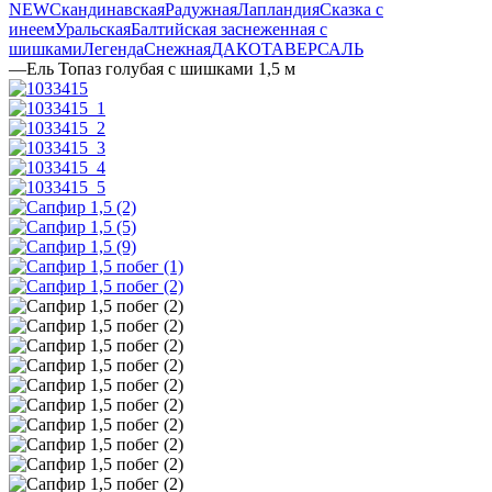
NEW
Скандинавская
Радужная
Лапландия
Сказка с
инеем
Уральская
Балтийская заснеженная с
шишками
Легенда
Снежная
ДАКОТА
ВЕРСАЛЬ
—
Ель Топаз голубая с шишками 1,5 м