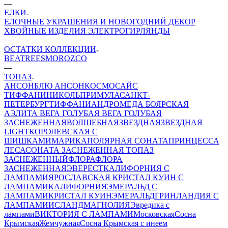
—
ЕЛКИ
ЕЛОЧНЫЕ УКРАШЕНИЯ И НОВОГОДНИЙ ДЕКОР
ХВОЙНЫЕ ИЗДЕЛИЯ
ЭЛЕКТРОГИРЛЯНДЫ
—
ОСТАТКИ КОЛЛЕКЦИИ
BEATREES
MOROZCO
—
ТОПАЗ
АНСОН
БЛЮ АНСОН
КОСМОС
АЙС
ТИФФАНИ
НИКОЛЬ
ПРИМУЛА
САНКТ-
ПЕТЕРБУРГ
ТИФФАНИ
АНДРОМЕДА
БОЯРСКАЯ
АЭЛИТА
ВЕГА ГОЛУБАЯ
ВЕГА ГОЛУБАЯ
ЗАСНЕЖЕННАЯ
ВОЛШЕБНАЯ
ЗВЕЗДНАЯ
ЗВЕЗДНАЯ
LIGHT
КОРОЛЕВСКАЯ С
ШИШКАМИ
МАРИКА
ПОЛЯРНАЯ
СОНАТА
ПРИНЦЕССА
ЛЕСА
СОНАТА ЗАСНЕЖЕННАЯ
ТОПАЗ
ЗАСНЕЖЕННЫЙ
ФЛОРА
ФЛОРА
ЗАСНЕЖЕННАЯ
ЭВЕРЕСТ
КАЛИФОРНИЯ С
ЛАМПАМИ
ЯРОСЛАВСКАЯ
КРИСТАЛ КУИН С
ЛАМПАМИ
КАЛИФОРНИЯ
ЭМЕРАЛЬД С
ЛАМПАМИ
КРИСТАЛ КУИН
ЭМЕРАЛЬД
ГРИНЛАНДИЯ С
ЛАМПАМИ
ИСЛАНД
МАГНОЛИЯ
Эвредика с
лампами
ВИКТОРИЯ С ЛАМПАМИ
Московская
Сосна
Крымская
Жемчужная
Сосна Крымская с инеем