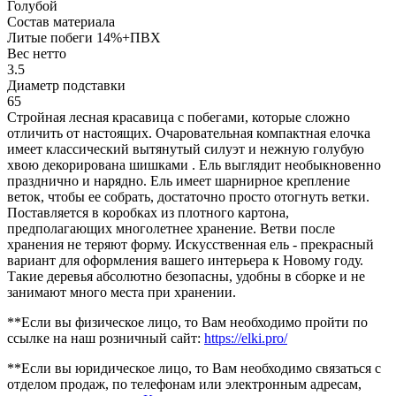
Голубой
Состав материала
Литые побеги 14%+ПВХ
Вес нетто
3.5
Диаметр подставки
65
Стройная лесная красавица с побегами, которые сложно
отличить от настоящих. Очаровательная компактная елочка
имеет классический вытянутый силуэт и нежную голубую
хвою декорирована шишками . Ель выглядит необыкновенно
празднично и нарядно. Ель имеет шарнирное крепление
веток, чтобы ее собрать, достаточно просто отогнуть ветки.
Поставляется в коробках из плотного картона,
предполагающих многолетнее хранение. Ветви после
хранения не теряют форму. Искусственная ель - прекрасный
вариант для оформления вашего интерьера к Новому году.
Такие деревья абсолютно безопасны, удобны в сборке и не
занимают много места при хранении.
**Если вы физическое лицо, то Вам необходимо пройти по
ссылке на наш розничный сайт:
https://elki.pro/
**Если вы юридическое лицо, то Вам необходимо связаться с
отделом продаж, по телефонам или электронным адресам,