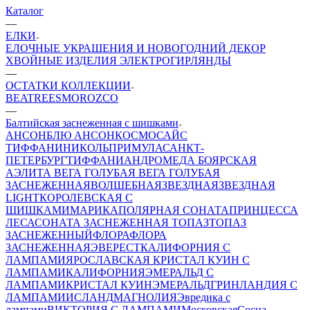
Каталог
—
ЕЛКИ
ЕЛОЧНЫЕ УКРАШЕНИЯ И НОВОГОДНИЙ ДЕКОР
ХВОЙНЫЕ ИЗДЕЛИЯ
ЭЛЕКТРОГИРЛЯНДЫ
—
ОСТАТКИ КОЛЛЕКЦИИ
BEATREES
MOROZCO
—
Балтийская заснеженная с шишками
АНСОН
БЛЮ АНСОН
КОСМОС
АЙС
ТИФФАНИ
НИКОЛЬ
ПРИМУЛА
САНКТ-
ПЕТЕРБУРГ
ТИФФАНИ
АНДРОМЕДА
БОЯРСКАЯ
АЭЛИТА
ВЕГА ГОЛУБАЯ
ВЕГА ГОЛУБАЯ
ЗАСНЕЖЕННАЯ
ВОЛШЕБНАЯ
ЗВЕЗДНАЯ
ЗВЕЗДНАЯ
LIGHT
КОРОЛЕВСКАЯ С
ШИШКАМИ
МАРИКА
ПОЛЯРНАЯ
СОНАТА
ПРИНЦЕССА
ЛЕСА
СОНАТА ЗАСНЕЖЕННАЯ
ТОПАЗ
ТОПАЗ
ЗАСНЕЖЕННЫЙ
ФЛОРА
ФЛОРА
ЗАСНЕЖЕННАЯ
ЭВЕРЕСТ
КАЛИФОРНИЯ С
ЛАМПАМИ
ЯРОСЛАВСКАЯ
КРИСТАЛ КУИН С
ЛАМПАМИ
КАЛИФОРНИЯ
ЭМЕРАЛЬД С
ЛАМПАМИ
КРИСТАЛ КУИН
ЭМЕРАЛЬД
ГРИНЛАНДИЯ С
ЛАМПАМИ
ИСЛАНД
МАГНОЛИЯ
Эвредика с
лампами
ВИКТОРИЯ С ЛАМПАМИ
Московская
Сосна