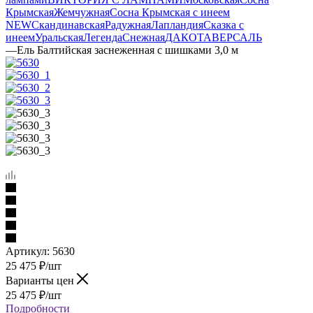
Крымская
Жемчужная
Сосна Крымская с инеем
NEW
Скандинавская
Радужная
Лапландия
Сказка с
инеем
Уральская
Легенда
Снежная
ДАКОТА
ВЕРСАЛЬ
—
Ель Балтийская заснеженная с шишками 3,0 м
Артикул:
5630
25 475
₽
/шт
Варианты цен
25 475
₽
/шт
Подробности