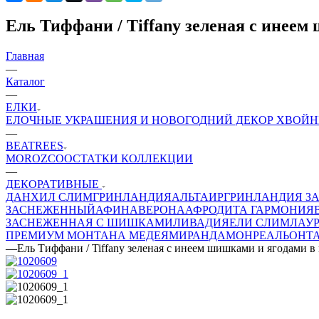
Ель Тиффани / Tiffany зеленая с инеем
Главная
—
Каталог
—
ЕЛКИ
ЕЛОЧНЫЕ УКРАШЕНИЯ И НОВОГОДНИЙ ДЕКОР
ХВОЙН
—
BEATREES
MOROZCO
ОСТАТКИ КОЛЛЕКЦИИ
—
ДЕКОРАТИВНЫЕ
ДАНХИЛ СЛИМ
ГРИНЛАНДИЯ
АЛЬТАИР
ГРИНЛАНДИЯ З
ЗАСНЕЖЕННЫЙ
АФИНА
ВЕРОНА
АФРОДИТА
ГАРМОНИЯ
ЗАСНЕЖЕННАЯ С ШИШКАМИ
ЛИВАДИЯ
ЕЛИ СЛИМ
ЛАУ
ПРЕМИУМ
МОНТАНА
МЕДЕЯ
МИРАНДА
МОНРЕАЛЬ
ОНТ
—
Ель Тиффани / Tiffany зеленая с инеем шишками и ягодами в