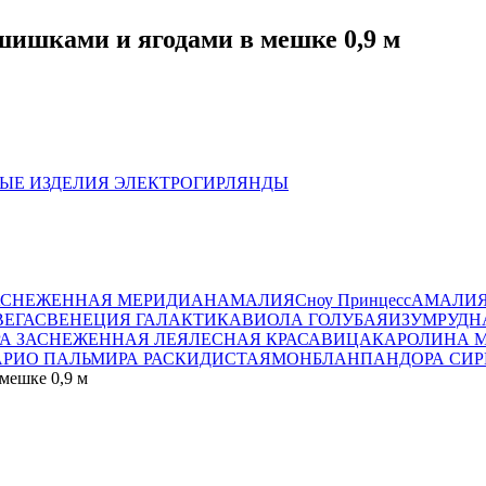
 шишками и ягодами в мешке 0,9 м
ЫЕ ИЗДЕЛИЯ
ЭЛЕКТРОГИРЛЯНДЫ
АСНЕЖЕННАЯ
МЕРИДИАН
АМАЛИЯ
Сноу Принцесс
АМАЛИЯ
ВЕГАС
ВЕНЕЦИЯ
ГАЛАКТИКА
ВИОЛА ГОЛУБАЯ
ИЗУМРУДН
РА ЗАСНЕЖЕННАЯ
ЛЕЯ
ЛЕСНАЯ КРАСАВИЦА
КАРОЛИНА
АРИО
ПАЛЬМИРА РАСКИДИСТАЯ
МОНБЛАН
ПАНДОРА
СИ
 мешке 0,9 м