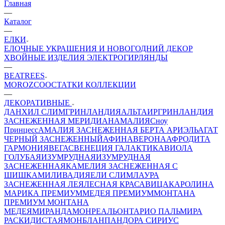
Главная
—
Каталог
—
ЕЛКИ
ЕЛОЧНЫЕ УКРАШЕНИЯ И НОВОГОДНИЙ ДЕКОР
ХВОЙНЫЕ ИЗДЕЛИЯ
ЭЛЕКТРОГИРЛЯНДЫ
—
BEATREES
MOROZCO
ОСТАТКИ КОЛЛЕКЦИИ
—
ДЕКОРАТИВНЫЕ
ДАНХИЛ СЛИМ
ГРИНЛАНДИЯ
АЛЬТАИР
ГРИНЛАНДИЯ
ЗАСНЕЖЕННАЯ
МЕРИДИАН
АМАЛИЯ
Сноу
Принцесс
АМАЛИЯ ЗАСНЕЖЕННАЯ
БЕРТА
АРИЭЛЬ
АГАТ
ЧЕРНЫЙ ЗАСНЕЖЕННЫЙ
АФИНА
ВЕРОНА
АФРОДИТА
ГАРМОНИЯ
ВЕГАС
ВЕНЕЦИЯ
ГАЛАКТИКА
ВИОЛА
ГОЛУБАЯ
ИЗУМРУДНАЯ
ИЗУМРУДНАЯ
ЗАСНЕЖЕННАЯ
КАМЕЛИЯ ЗАСНЕЖЕННАЯ С
ШИШКАМИ
ЛИВАДИЯ
ЕЛИ СЛИМ
ЛАУРА
ЗАСНЕЖЕННАЯ
ЛЕЯ
ЛЕСНАЯ КРАСАВИЦА
КАРОЛИНА
МАРИКА ПРЕМИУМ
МЕДЕЯ ПРЕМИУМ
МОНТАНА
ПРЕМИУМ
МОНТАНА
МЕДЕЯ
МИРАНДА
МОНРЕАЛЬ
ОНТАРИО
ПАЛЬМИРА
РАСКИДИСТАЯ
МОНБЛАН
ПАНДОРА
СИРИУС