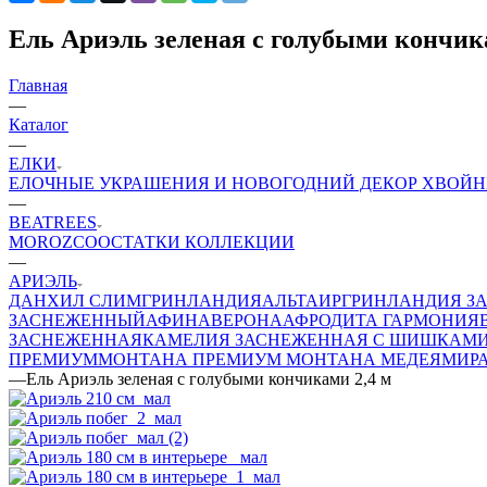
Ель Ариэль зеленая с голубыми кончик
Главная
—
Каталог
—
ЕЛКИ
ЕЛОЧНЫЕ УКРАШЕНИЯ И НОВОГОДНИЙ ДЕКОР
ХВОЙН
—
BEATREES
MOROZCO
ОСТАТКИ КОЛЛЕКЦИИ
—
АРИЭЛЬ
ДАНХИЛ СЛИМ
ГРИНЛАНДИЯ
АЛЬТАИР
ГРИНЛАНДИЯ З
ЗАСНЕЖЕННЫЙ
АФИНА
ВЕРОНА
АФРОДИТА
ГАРМОНИЯ
ЗАСНЕЖЕННАЯ
КАМЕЛИЯ ЗАСНЕЖЕННАЯ С ШИШКАМ
ПРЕМИУМ
МОНТАНА ПРЕМИУМ
МОНТАНА
МЕДЕЯ
МИР
—
Ель Ариэль зеленая с голубыми кончиками 2,4 м