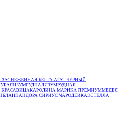
 ЗАСНЕЖЕННАЯ
БЕРТА
АГАТ ЧЕРНЫЙ
ЛУБАЯ
ИЗУМРУДНАЯ
ИЗУМРУДНАЯ
 КРАСАВИЦА
КАРОЛИНА
МАРИКА ПРЕМИУМ
МЕДЕЯ
НБЛАН
ПАНДОРА
СИРИУС
ЧАРОДЕЙКА
ЭСТЕЛЛА