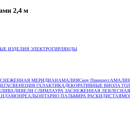
ами 2,4 м
ЫЕ ИЗДЕЛИЯ
ЭЛЕКТРОГИРЛЯНДЫ
АСНЕЖЕННАЯ
МЕРИДИАН
АМАЛИЯ
Сноу Принцесс
АМАЛИЯ
ВЕГАС
ВЕНЕЦИЯ
ГАЛАКТИКА
ДЕКОРАТИВНЫЕ
ВИОЛА ГО
И
ЛИВАДИЯ
ЕЛИ СЛИМ
ЛАУРА ЗАСНЕЖЕННАЯ
ЛЕЯ
ЛЕСНАЯ
АНДА
МОНРЕАЛЬ
ОНТАРИО
ПАЛЬМИРА РАСКИДИСТАЯ
МО