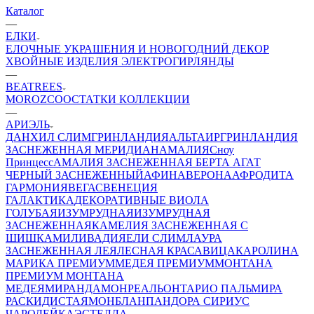
Каталог
—
ЕЛКИ
ЕЛОЧНЫЕ УКРАШЕНИЯ И НОВОГОДНИЙ ДЕКОР
ХВОЙНЫЕ ИЗДЕЛИЯ
ЭЛЕКТРОГИРЛЯНДЫ
—
BEATREES
MOROZCO
ОСТАТКИ КОЛЛЕКЦИИ
—
АРИЭЛЬ
ДАНХИЛ СЛИМ
ГРИНЛАНДИЯ
АЛЬТАИР
ГРИНЛАНДИЯ
ЗАСНЕЖЕННАЯ
МЕРИДИАН
АМАЛИЯ
Сноу
Принцесс
АМАЛИЯ ЗАСНЕЖЕННАЯ
БЕРТА
АГАТ
ЧЕРНЫЙ ЗАСНЕЖЕННЫЙ
АФИНА
ВЕРОНА
АФРОДИТА
ГАРМОНИЯ
ВЕГАС
ВЕНЕЦИЯ
ГАЛАКТИКА
ДЕКОРАТИВНЫЕ
ВИОЛА
ГОЛУБАЯ
ИЗУМРУДНАЯ
ИЗУМРУДНАЯ
ЗАСНЕЖЕННАЯ
КАМЕЛИЯ ЗАСНЕЖЕННАЯ С
ШИШКАМИ
ЛИВАДИЯ
ЕЛИ СЛИМ
ЛАУРА
ЗАСНЕЖЕННАЯ
ЛЕЯ
ЛЕСНАЯ КРАСАВИЦА
КАРОЛИНА
МАРИКА ПРЕМИУМ
МЕДЕЯ ПРЕМИУМ
МОНТАНА
ПРЕМИУМ
МОНТАНА
МЕДЕЯ
МИРАНДА
МОНРЕАЛЬ
ОНТАРИО
ПАЛЬМИРА
РАСКИДИСТАЯ
МОНБЛАН
ПАНДОРА
СИРИУС
ЧАРОДЕЙКА
ЭСТЕЛЛА