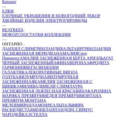
Каталог
—
ЕЛКИ
ЕЛОЧНЫЕ УКРАШЕНИЯ И НОВОГОДНИЙ ДЕКОР
ХВОЙНЫЕ ИЗДЕЛИЯ
ЭЛЕКТРОГИРЛЯНДЫ
—
BEATREES
MOROZCO
ОСТАТКИ КОЛЛЕКЦИИ
—
ОНТАРИО
ДАНХИЛ СЛИМ
ГРИНЛАНДИЯ
АЛЬТАИР
ГРИНЛАНДИЯ
ЗАСНЕЖЕННАЯ
МЕРИДИАН
АМАЛИЯ
Сноу
Принцесс
АМАЛИЯ ЗАСНЕЖЕННАЯ
БЕРТА
АРИЭЛЬ
АГАТ
ЧЕРНЫЙ ЗАСНЕЖЕННЫЙ
АФИНА
ВЕРОНА
АФРОДИТА
ГАРМОНИЯ
ВЕГАС
ВЕНЕЦИЯ
ГАЛАКТИКА
ДЕКОРАТИВНЫЕ
ВИОЛА
ГОЛУБАЯ
ИЗУМРУДНАЯ
ИЗУМРУДНАЯ
ЗАСНЕЖЕННАЯ
КАМЕЛИЯ ЗАСНЕЖЕННАЯ С
ШИШКАМИ
ЛИВАДИЯ
ЕЛИ СЛИМ
ЛАУРА
ЗАСНЕЖЕННАЯ
ЛЕЯ
ЛЕСНАЯ КРАСАВИЦА
КАРОЛИНА
МАРИКА ПРЕМИУМ
МЕДЕЯ ПРЕМИУМ
МОНТАНА
ПРЕМИУМ
МОНТАНА
МЕДЕЯ
МИРАНДА
МОНРЕАЛЬ
ПАЛЬМИРА
РАСКИДИСТАЯ
МОНБЛАН
ПАНДОРА
СИРИУС
ЧАРОДЕЙКА
ЭСТЕЛЛА