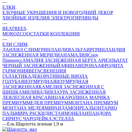
—
ЕЛКИ
ЕЛОЧНЫЕ УКРАШЕНИЯ И НОВОГОДНИЙ ДЕКОР
ХВОЙНЫЕ ИЗДЕЛИЯ
ЭЛЕКТРОГИРЛЯНДЫ
—
BEATREES
MOROZCO
ОСТАТКИ КОЛЛЕКЦИИ
—
ЕЛИ СЛИМ
ДАНХИЛ СЛИМ
ГРИНЛАНДИЯ
АЛЬТАИР
ГРИНЛАНДИЯ
ЗАСНЕЖЕННАЯ
МЕРИДИАН
АМАЛИЯ
Сноу
Принцесс
АМАЛИЯ ЗАСНЕЖЕННАЯ
БЕРТА
АРИЭЛЬ
АГАТ
ЧЕРНЫЙ ЗАСНЕЖЕННЫЙ
АФИНА
ВЕРОНА
АФРОДИТА
ГАРМОНИЯ
ВЕГАС
ВЕНЕЦИЯ
ГАЛАКТИКА
ДЕКОРАТИВНЫЕ
ВИОЛА
ГОЛУБАЯ
ИЗУМРУДНАЯ
ИЗУМРУДНАЯ
ЗАСНЕЖЕННАЯ
КАМЕЛИЯ ЗАСНЕЖЕННАЯ С
ШИШКАМИ
ЛИВАДИЯ
ЛАУРА ЗАСНЕЖЕННАЯ
ЛЕЯ
ЛЕСНАЯ КРАСАВИЦА
КАРОЛИНА
МАРИКА
ПРЕМИУМ
МЕДЕЯ ПРЕМИУМ
МОНТАНА ПРЕМИУМ
МОНТАНА
МЕДЕЯ
МИРАНДА
МОНРЕАЛЬ
ОНТАРИО
ПАЛЬМИРА РАСКИДИСТАЯ
МОНБЛАН
ПАНДОРА
СИРИУС
ЧАРОДЕЙКА
ЭСТЕЛЛА
—
Ель Шарлотта зеленая 1,9 м