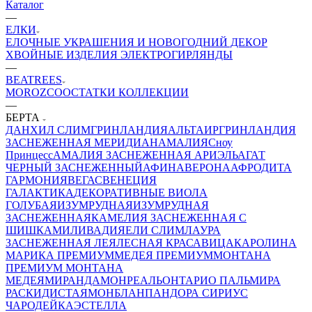
Каталог
—
ЕЛКИ
ЕЛОЧНЫЕ УКРАШЕНИЯ И НОВОГОДНИЙ ДЕКОР
ХВОЙНЫЕ ИЗДЕЛИЯ
ЭЛЕКТРОГИРЛЯНДЫ
—
BEATREES
MOROZCO
ОСТАТКИ КОЛЛЕКЦИИ
—
БЕРТА
ДАНХИЛ СЛИМ
ГРИНЛАНДИЯ
АЛЬТАИР
ГРИНЛАНДИЯ
ЗАСНЕЖЕННАЯ
МЕРИДИАН
АМАЛИЯ
Сноу
Принцесс
АМАЛИЯ ЗАСНЕЖЕННАЯ
АРИЭЛЬ
АГАТ
ЧЕРНЫЙ ЗАСНЕЖЕННЫЙ
АФИНА
ВЕРОНА
АФРОДИТА
ГАРМОНИЯ
ВЕГАС
ВЕНЕЦИЯ
ГАЛАКТИКА
ДЕКОРАТИВНЫЕ
ВИОЛА
ГОЛУБАЯ
ИЗУМРУДНАЯ
ИЗУМРУДНАЯ
ЗАСНЕЖЕННАЯ
КАМЕЛИЯ ЗАСНЕЖЕННАЯ С
ШИШКАМИ
ЛИВАДИЯ
ЕЛИ СЛИМ
ЛАУРА
ЗАСНЕЖЕННАЯ
ЛЕЯ
ЛЕСНАЯ КРАСАВИЦА
КАРОЛИНА
МАРИКА ПРЕМИУМ
МЕДЕЯ ПРЕМИУМ
МОНТАНА
ПРЕМИУМ
МОНТАНА
МЕДЕЯ
МИРАНДА
МОНРЕАЛЬ
ОНТАРИО
ПАЛЬМИРА
РАСКИДИСТАЯ
МОНБЛАН
ПАНДОРА
СИРИУС
ЧАРОДЕЙКА
ЭСТЕЛЛА