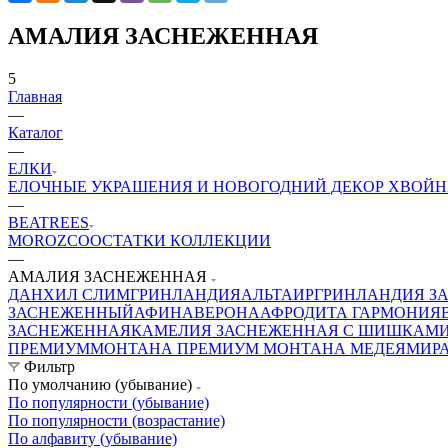
АМАЛИЯ ЗАСНЕЖЕННАЯ
5
Главная
—
Каталог
—
ЕЛКИ
ЕЛОЧНЫЕ УКРАШЕНИЯ И НОВОГОДНИЙ ДЕКОР
ХВОЙН
—
BEATREES
MOROZCO
ОСТАТКИ КОЛЛЕКЦИИ
—
АМАЛИЯ ЗАСНЕЖЕННАЯ
ДАНХИЛ СЛИМ
ГРИНЛАНДИЯ
АЛЬТАИР
ГРИНЛАНДИЯ З
ЗАСНЕЖЕННЫЙ
АФИНА
ВЕРОНА
АФРОДИТА
ГАРМОНИЯ
ЗАСНЕЖЕННАЯ
КАМЕЛИЯ ЗАСНЕЖЕННАЯ С ШИШКАМ
ПРЕМИУМ
МОНТАНА ПРЕМИУМ
МОНТАНА
МЕДЕЯ
МИР
Фильтр
По умолчанию (убывание)
По популярности (убывание)
По популярности (возрастание)
По алфавиту (убывание)