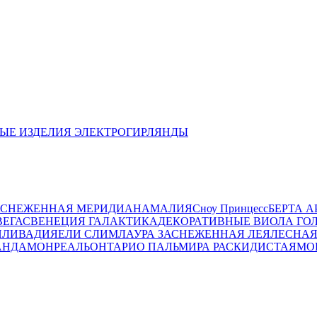
ЫЕ ИЗДЕЛИЯ
ЭЛЕКТРОГИРЛЯНДЫ
АСНЕЖЕННАЯ
МЕРИДИАН
АМАЛИЯ
Сноу Принцесс
БЕРТА
А
ВЕГАС
ВЕНЕЦИЯ
ГАЛАКТИКА
ДЕКОРАТИВНЫЕ
ВИОЛА ГО
И
ЛИВАДИЯ
ЕЛИ СЛИМ
ЛАУРА ЗАСНЕЖЕННАЯ
ЛЕЯ
ЛЕСНАЯ
АНДА
МОНРЕАЛЬ
ОНТАРИО
ПАЛЬМИРА РАСКИДИСТАЯ
МО