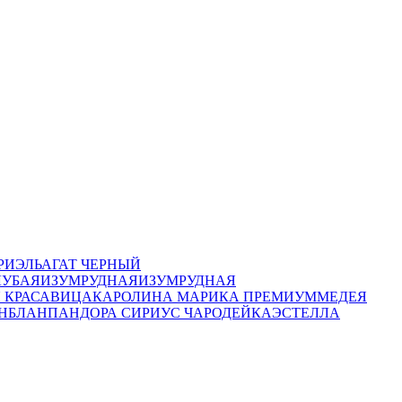
РИЭЛЬ
АГАТ ЧЕРНЫЙ
ЛУБАЯ
ИЗУМРУДНАЯ
ИЗУМРУДНАЯ
 КРАСАВИЦА
КАРОЛИНА
МАРИКА ПРЕМИУМ
МЕДЕЯ
НБЛАН
ПАНДОРА
СИРИУС
ЧАРОДЕЙКА
ЭСТЕЛЛА